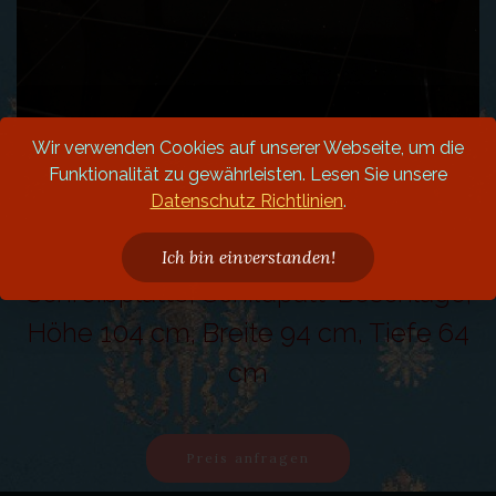
Wir verwenden Cookies auf unserer Webseite, um die
Funktionalität zu gewährleisten. Lesen Sie unsere
Datenschutz Richtlinien
.
Antiker Damensekretär,
Spätbiedermeier, ausziehbare
Ich bin einverstanden!
Schreibplatte, Schildpatt-Beschläge,
Höhe 104 cm, Breite 94 cm, Tiefe 64
cm
Preis anfragen